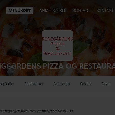
MENUKORT
ANMELDELSER
KONTAKT
KONTAKT
NGGåRDENS PIZZA OG RESTAUR
og Ruller
Pastaretter
Grillretter
Salater
Diverse
e pizzaer kan laves som familiepizzaer for 150,- kr.