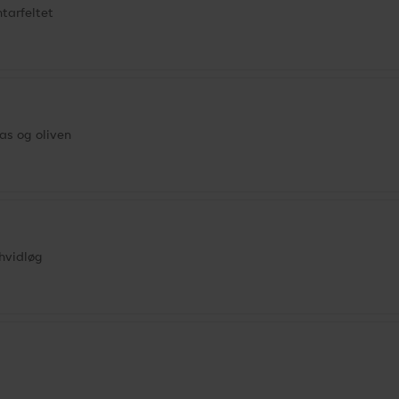
tarfeltet
as og oliven
hvidløg