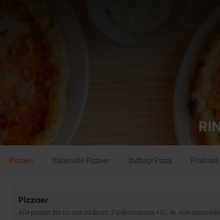
RI
Pizzaer
Italienske Pizzaer
Indbagt Pizza
Pitabrød 
Pizzaer
Alle pizzaer fås nu som fuldkorn. Fuldkornspizza +10,- kr. Alle almindelig